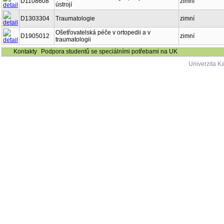
D1108608
zimní
ústrojí
D1303304
Traumatologie
zimní
Ošetřovatelská péče v ortopedii a v
D1905012
zimní
traumatologii
Kontakty
Podpora studentů se speciálními potřebami na UK
Univerzita K