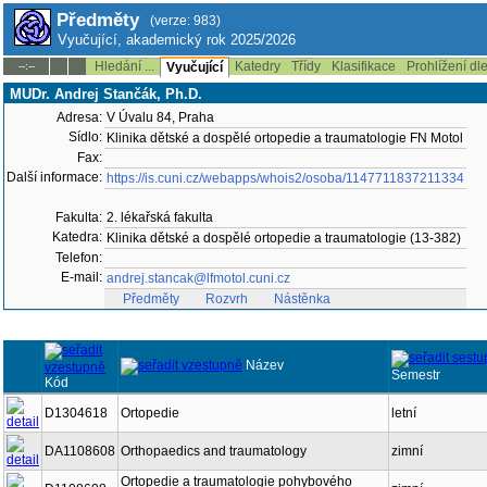
Předměty
(verze: 983)
Vyučující, akademický rok 2025/2026
Hledání ...
Katedry
Třídy
Klasifikace
Prohlížení dl
--:--
Vyučující
MUDr. Andrej Stančák, Ph.D.
Adresa:
V Úvalu 84, Praha
Sídlo:
Klinika dětské a dospělé ortopedie a traumatologie FN Motol
Fax:
Další informace:
https://is.cuni.cz/webapps/whois2/osoba/1147711837211334
Fakulta:
2. lékařská fakulta
Katedra:
Klinika dětské a dospělé ortopedie a traumatologie (13-382)
Telefon:
E-mail:
andrej.stancak@lfmotol.cuni.cz
Předměty
Rozvrh
Nástěnka
Název
Semestr
Kód
D1304618
Ortopedie
letní
DA1108608
Orthopaedics and traumatology
zimní
Ortopedie a traumatologie pohybového