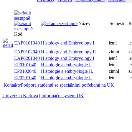
Název
Semestr
R
Kód
EAP0101040
Histology and Embryology I
letní
le
EAP0102040
Histology and Embryology II.
zimní
z
EAP0201040
Histology and Embryology I
letní
le
EP0101040
Histologie a embryologie I.
letní
le
EP0102040
Histologie a embryologie II.
zimní
z
EP0201040
Histologie a embryologie I.
letní
le
Kontakty
Podpora studentů se speciálními potřebami na UK
Univerzita Karlova
|
Informační systém UK