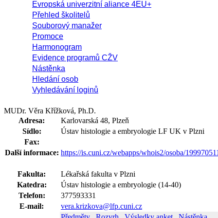
Evropská univerzitní aliance 4EU+
Přehled školitelů
Souborový manažer
Promoce
Harmonogram
Evidence programů CŽV
Nástěnka
Hledání osob
Vyhledávání loginů
MUDr. Věra Křížková, Ph.D.
Adresa:
Karlovarská 48, Plzeň
Sídlo:
Ústav histologie a embryologie LF UK v Plzni
Fax:
Další informace:
https://is.cuni.cz/webapps/whois2/osoba/1999705
Fakulta:
Lékařská fakulta v Plzni
Katedra:
Ústav histologie a embryologie (14-40)
Telefon:
377593331
E-mail:
vera.krizkova@lfp.cuni.cz
Předměty
Rozvrh
Výsledky anket
Nástěnka