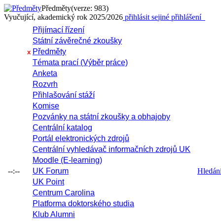
Předměty
(verze: 983)
Vyučující, akademický rok 2025/2026
přihlásit se
jiné přihlášení
Přijímací řízení
Státní závěrečné zkoušky
Předměty
x
Témata prací (Výběr práce)
Anketa
Rozvrh
Přihlašování stáží
Komise
Pozvánky na státní zkoušky a obhajoby
Centrální katalog
Portál elektronických zdrojů
Centrální vyhledávač informačních zdrojů UK
Moodle (E-learning)
--:--
UK Forum
Hledání 
UK Point
Centrum Carolina
Platforma doktorského studia
Klub Alumni