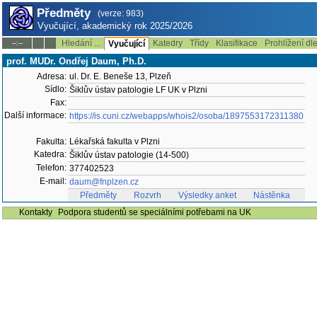
Předměty
(verze: 983)
Vyučující, akademický rok 2025/2026
Hledání ...
Katedry
Třídy
Klasifikace
Prohlížení dl
--:--
Vyučující
prof. MUDr. Ondřej Daum, Ph.D.
Adresa:
ul. Dr. E. Beneše 13, Plzeň
Sídlo:
Šiklův ústav patologie LF UK v Plzni
Fax:
Další informace:
https://is.cuni.cz/webapps/whois2/osoba/1897553172311380
Fakulta:
Lékařská fakulta v Plzni
Katedra:
Šiklův ústav patologie (14-500)
Telefon:
377402523
E-mail:
daum@fnplzen.cz
Předměty
Rozvrh
Výsledky anket
Nástěnka
Kontakty
Podpora studentů se speciálními potřebami na UK