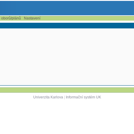
e oborů/plánů
Nastavení
Univerzita Karlova
|
Informační systém UK