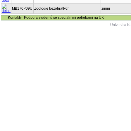
MB170P09U
Zoologie bezobratlých
zimní
Kontakty
Podpora studentů se speciálními potřebami na UK
Univerzita K