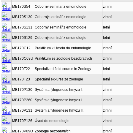
MB170S54
Odborný seminář z entomologie
zimní
MB170S130
Odborný seminář z entomologie
zimní
MB170S131
Odborný seminář z entomologie
letní
MB170S129
Odborný seminář z entomologie
letní
MB170C12
Praktikum k Úvodu do entomologie
zimní
MB170C09U
Praktikum ze zoologie bezobratlých
zimní
MB170T22
Specialized field course in Zoology
letní
MB170T23
Speciální exkurze ze zoologie
letní
MB170P130
Systém a fylogenese hmyzu I.
zimní
MB170P260
Systém a fylogenese hmyzu I.
zimní
MB170P131
Systém a fylogenese hmyzu II.
zimní
MB170P126
Úvod do entomologie
zimní
MB170P09O
Zoologie bezobratlých
zimní