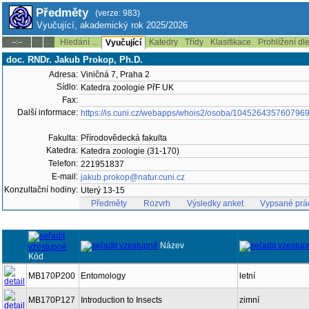
Předměty
(verze: 983)
Vyučující, akademický rok 2025/2026
Hledání ...
Katedry
Třídy
Klasifikace
Prohlížení dl
--:--
Vyučující
doc. RNDr. Jakub Prokop, Ph.D.
Adresa:
Viničná 7, Praha 2
Sídlo:
Katedra zoologie PřF UK
Fax:
Další informace:
https://is.cuni.cz/webapps/whois2/osoba/104526435760796
Fakulta:
Přírodovědecká fakulta
Katedra:
Katedra zoologie (31-170)
Telefon:
221951837
E-mail:
jakub.prokop@natur.cuni.cz
Konzultační hodiny:
Uterý 13-15
Předměty
Rozvrh
Výsledky anket
Vypsané prá
Název
Kód
MB170P200
Entomology
letní
MB170P127
Introduction to Insects
zimní