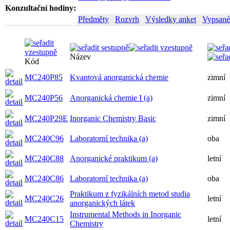
Konzultační hodiny:
Předměty
Rozvrh
Výsledky anket
Vypsané
Název
Kód
MC240P85
Kvantová anorganická chemie
zimní
MC240P56
Anorganická chemie I (a)
zimní
MC240P29E
Inorganic Chemistry Basic
zimní
MC240C96
Laboratorní technika (a)
oba
MC240C88
Anorganické praktikum (a)
letní
MC240C86
Laboratorní technika (a)
oba
Praktikum z fyzikálních metod studia
MC240C26
letní
anorganických látek
Instrumental Methods in Inorganic
MC240C15
letní
Chemistry