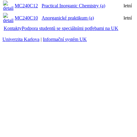
MC240C12
Practical Inorganic Chemistry (a)
letní
MC240C10
Anorganické praktikum (a)
letní
Kontakty
Podpora studentů se speciálními potřebami na UK
Univerzita Karlova
|
Informační systém UK