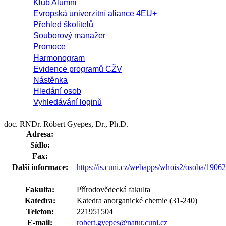
Klub Alumni
Evropská univerzitní aliance 4EU+
Přehled školitelů
Souborový manažer
Promoce
Harmonogram
Evidence programů CŽV
Nástěnka
Hledání osob
Vyhledávání loginů
doc. RNDr. Róbert Gyepes, Dr., Ph.D.
Adresa:
Sídlo:
Fax:
Další informace:
https://is.cuni.cz/webapps/whois2/osoba/190
Fakulta:
Přírodovědecká fakulta
Katedra:
Katedra anorganické chemie (31-240)
Telefon:
221951504
E-mail:
robert.gyepes@natur.cuni.cz