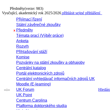
Předměty
(verze: 983)
Vyučující, akademický rok 2025/2026
přihlásit se
jiné přihlášení
Přijímací řízení
Státní závěrečné zkoušky
Předměty
x
Témata prací (Výběr práce)
Anketa
Rozvrh
Přihlašování stáží
Komise
Pozvánky na státní zkoušky a obhajoby
Centrální katalog
Portál elektronických zdrojů
Centrální vyhledávač informačních zdrojů UK
Moodle (E-learning)
--:--
UK Forum
Hledání 
UK Point
Centrum Carolina
Platforma doktorského studia