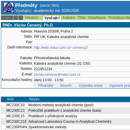
Předměty
(verze: 983)
Vyučující, akademický rok 2025/2026
Hledání ...
Katedry
Třídy
Klasifikace
Prohlížení dl
--:--
Vyučující
RNDr. Václav Červený, Ph.D.
Adresa:
Hlavova 2030/8, Praha 2
Sídlo:
PřF UK, Katedra analytické chemie
Fax:
Další informace:
http://web.natur.cuni.cz/~cerveny2/
Fakulta:
Přírodovědecká fakulta
Katedra:
Katedra analytické chemie (31-230)
Telefon:
221951234
E-mail:
vaclav.cerveny@natur.cuni.cz
Konzultační hodiny:
úterý 13:00 - 13:50
Předměty
Rozvrh
Výsledky anket
Vypsané prá
Kód
Název
MC230C10
Moderní metody analytické chemie (geol)
MC230C13
Pokročilé praktikum z analytické chemie (kata)
MC230C15
Praktikum z přístrojové analýzy
MC230C21E
Advanced Laboratory Course in Analytical Chemistry
MC230P04N
Spektrometrické metody