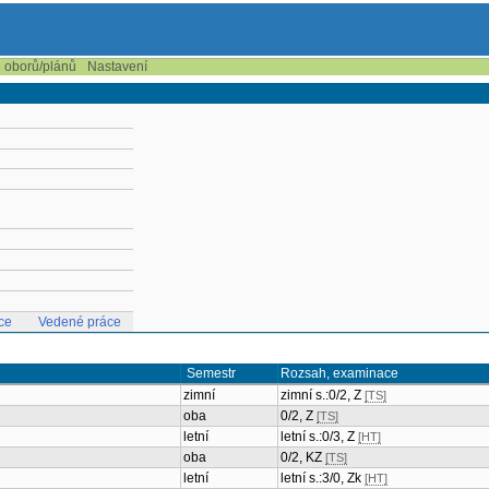
e oborů/plánů
Nastavení
ce
Vedené práce
Semestr
Rozsah, examinace
zimní
zimní s.:0/2, Z
[TS]
oba
0/2, Z
[TS]
letní
letní s.:0/3, Z
[HT]
oba
0/2, KZ
[TS]
letní
letní s.:3/0, Zk
[HT]