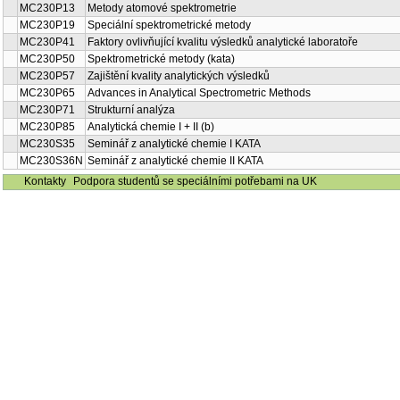
MC230P13
Metody atomové spektrometrie
MC230P19
Speciální spektrometrické metody
MC230P41
Faktory ovlivňující kvalitu výsledků analytické laboratoře
MC230P50
Spektrometrické metody (kata)
MC230P57
Zajištění kvality analytických výsledků
MC230P65
Advances in Analytical Spectrometric Methods
MC230P71
Strukturní analýza
MC230P85
Analytická chemie I + II (b)
MC230S35
Seminář z analytické chemie I KATA
MC230S36N
Seminář z analytické chemie II KATA
Kontakty
Podpora studentů se speciálními potřebami na UK