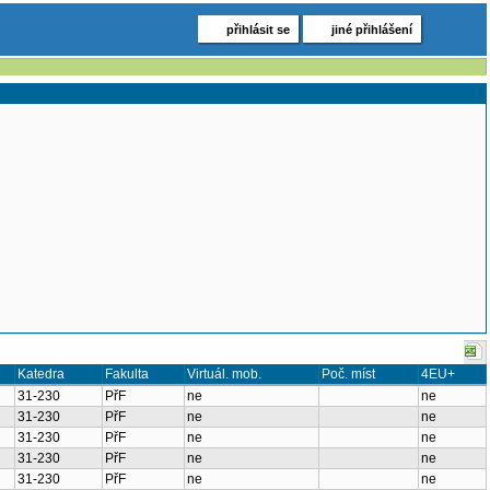
přihlásit se
jiné přihlášení
Katedra
Fakulta
Virtuál. mob.
Poč. míst
4EU+
31-230
PřF
ne
ne
31-230
PřF
ne
ne
31-230
PřF
ne
ne
31-230
PřF
ne
ne
31-230
PřF
ne
ne