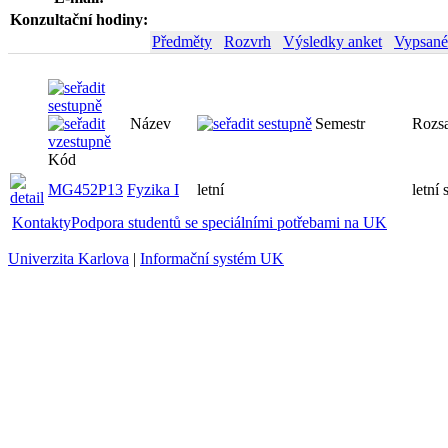
Konzultační hodiny:
Předměty
Rozvrh
Výsledky anket
Vypsané
Název
Semestr
Kód
MG452P13
Fyzika I
letní
Kontakty
Podpora studentů se speciálními potřebami na UK
Univerzita Karlova
|
Informační systém UK