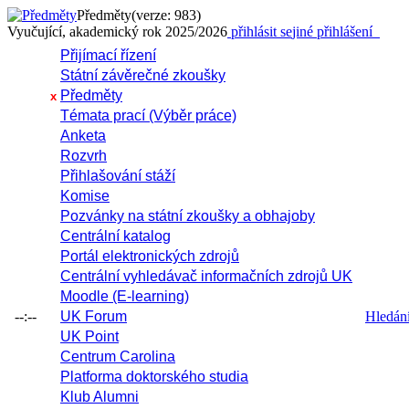
Předměty
(verze: 983)
Vyučující, akademický rok 2025/2026
přihlásit se
jiné přihlášení
Přijímací řízení
Státní závěrečné zkoušky
Předměty
x
Témata prací (Výběr práce)
Anketa
Rozvrh
Přihlašování stáží
Komise
Pozvánky na státní zkoušky a obhajoby
Centrální katalog
Portál elektronických zdrojů
Centrální vyhledávač informačních zdrojů UK
Moodle (E-learning)
--:--
UK Forum
Hledání 
UK Point
Centrum Carolina
Platforma doktorského studia
Klub Alumni