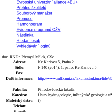
Evropská univerzitní aliance 4EU+
Přehled školitelů
Souborový manažer
Promoce
Harmonogram
Evidence programů CŽV
Nástěnka
Hledání osob
Vyhledávání loginů
doc. RNDr. Přemysl Málek, CSc.
Adresa:
Ke Karlovu 5, Praha 2
Sídlo:
F 140 (2014), 1. patro, Ke Karlovu 5
Fax:
Další informace:
http://www.mff.cuni.cz/fakulta/struktura/lide/
Fakulta:
Přírodovědecká fakulta
Katedra:
Ústav hydrogeologie, inženýrské geologie a už
Mateřský ústav:
()
Telefon:
E-mail: