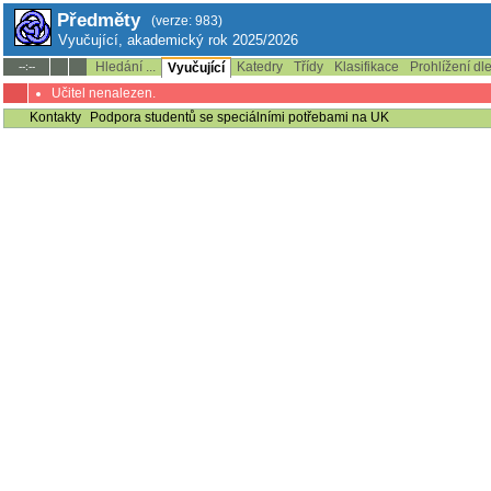
Předměty
(verze: 983)
Vyučující, akademický rok 2025/2026
Hledání ...
Katedry
Třídy
Klasifikace
Prohlížení dl
--:--
Vyučující
Učitel nenalezen.
Kontakty
Podpora studentů se speciálními potřebami na UK