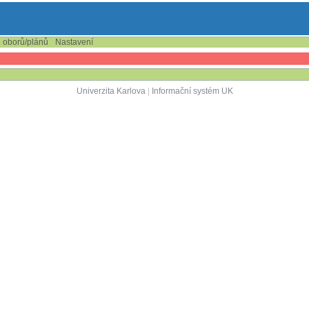
e oborů/plánů
Nastavení
Univerzita Karlova
|
Informační systém UK