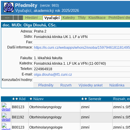
Předměty
(verze: 983)
Vyučující, akademický rok 2025/2026
Hledání ...
Katedry
Třídy
Klasifikace
Prohlížení dl
--:--
Vyučující
doc. MUDr. Olga Dlouhá, CSc.
Adresa:
Praha 2
Sídlo:
Foniatrická klinika UK 1. LF a VFN
Fax:
Další informace:
https://is.cuni.cz/webapps/whois2/osoba/1597946181181495
Fakulta:
1. lékařská fakulta
Katedra:
Foniatrická klinika 1. LF UK a VFN (11-00740)
Telefon:
224964918
E-mail:
olga.dlouha@lf1.cuni.cz
Konzultační hodiny:
Předměty
Rozvrh
Výsledky anket
Nástěnka
Kód
Název
Semestr
Rozsah, e
B80123
Otorhinolaryngology
zimní
zimní s.:0
B81192
Otorhinolaryngology
zimní
zimní s.:0
B00123
Otorhinolaryngologie
zimní
zimní s.:0