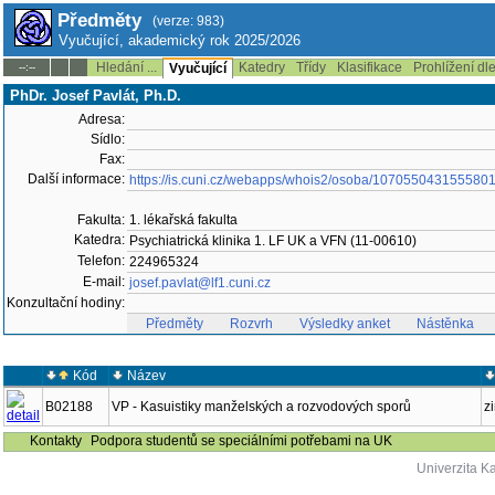
Předměty
(verze: 983)
Vyučující, akademický rok 2025/2026
Hledání ...
Katedry
Třídy
Klasifikace
Prohlížení dl
--:--
Vyučující
PhDr. Josef Pavlát, Ph.D.
Adresa:
Sídlo:
Fax:
Další informace:
https://is.cuni.cz/webapps/whois2/osoba/107055043155580
Fakulta:
1. lékařská fakulta
Katedra:
Psychiatrická klinika 1. LF UK a VFN (11-00610)
Telefon:
224965324
E-mail:
josef.pavlat@lf1.cuni.cz
Konzultační hodiny:
Předměty
Rozvrh
Výsledky anket
Nástěnka
Kód
Název
B02188
VP - Kasuistiky manželských a rozvodových sporů
z
Kontakty
Podpora studentů se speciálními potřebami na UK
Univerzita K