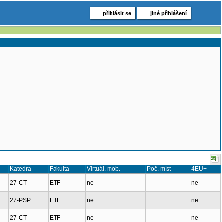
přihlásit se
jiné přihlášení
Katedra
Fakulta
Virtuál. mob.
Poč. míst
4EU+
27-CT
ETF
ne
ne
27-PSP
ETF
ne
ne
27-CT
ETF
ne
ne