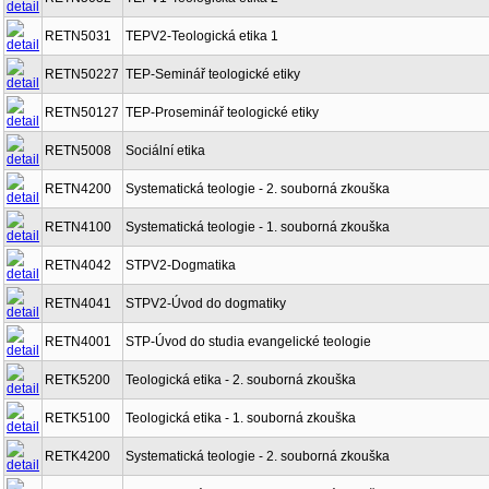
RETN5031
TEPV2-Teologická etika 1
RETN50227
TEP-Seminář teologické etiky
RETN50127
TEP-Proseminář teologické etiky
RETN5008
Sociální etika
RETN4200
Systematická teologie - 2. souborná zkouška
RETN4100
Systematická teologie - 1. souborná zkouška
RETN4042
STPV2-Dogmatika
RETN4041
STPV2-Úvod do dogmatiky
RETN4001
STP-Úvod do studia evangelické teologie
RETK5200
Teologická etika - 2. souborná zkouška
RETK5100
Teologická etika - 1. souborná zkouška
RETK4200
Systematická teologie - 2. souborná zkouška