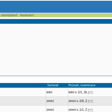
e oborů/plánů
Nastavení
Semestr
Rozsah, examinace
letní
letní s.:2/1, Zk
[HT]
zimní
zimní s.:2/0, Z
[HT]
zimní
zimní s.:1/1, Z
[HT]