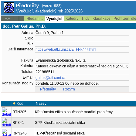
Předměty
(verze: 983)
Vyučující, akademický rok 2025/2026
Hledání ...
Katedry
Třídy
Klasifikace
Prohlížení dl
--:--
Vyučující
doc. Petr Gallus, Ph.D.
Adresa:
Černá 9, Praha 1
Sídlo:
Fax:
Další informace:
https://web.etf.cuni.cz/ETFN-777.html
Fakulta:
Evangelická teologická fakulta
Katedra:
Katedra církevních dějin a systematické teologie (27-CT)
Telefon:
221988511
E-mail:
gallus@etf.cuni.cz
Konzultační hodiny:
pondělí, 11:00-12:00 nebo po dohodě.
Předměty
Rozvrh
Kód
Název
RTN205
Křesťanská etika a současné morální problémy
RP341
SPP-Křesťanská sociální etika
RPN246
TEP-Křesťanská sociální etika