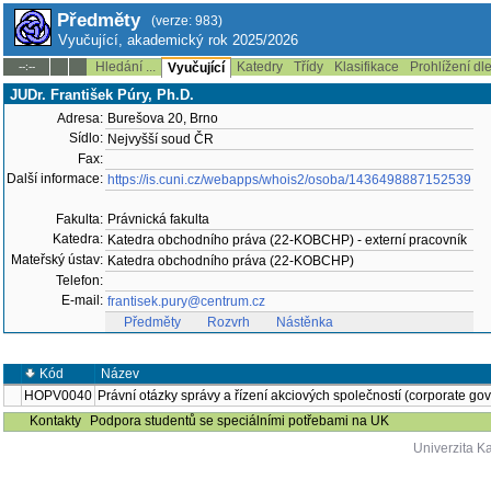
Předměty
(verze: 983)
Vyučující, akademický rok 2025/2026
Hledání ...
Katedry
Třídy
Klasifikace
Prohlížení dl
--:--
Vyučující
JUDr. František Púry, Ph.D.
Adresa:
Burešova 20, Brno
Sídlo:
Nejvyšší soud ČR
Fax:
Další informace:
https://is.cuni.cz/webapps/whois2/osoba/1436498887152539
Fakulta:
Právnická fakulta
Katedra:
Katedra obchodního práva (22-KOBCHP) - externí pracovník
Mateřský ústav:
Katedra obchodního práva (22-KOBCHP)
Telefon:
E-mail:
frantisek.pury@centrum.cz
Předměty
Rozvrh
Nástěnka
Kód
Název
HOPV0040
Právní otázky správy a řízení akciových společností (corporate go
Kontakty
Podpora studentů se speciálními potřebami na UK
Univerzita K