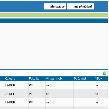
přihlásit se
jiné přihlášení
Katedra
Fakulta
Virtuál. mob.
Poč. míst
4EU+
22-KEP
PF
ne
ne
22-KEP
PF
ne
ne
22-KEP
PF
ne
ne