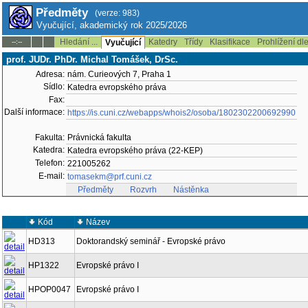
Předměty
(verze: 983)
Vyučující, akademický rok 2025/2026
Hledání ...
Katedry
Třídy
Klasifikace
Prohlížení dl
--:--
Vyučující
prof. JUDr. PhDr. Michal Tomášek, DrSc.
Adresa:
nám. Curieových 7, Praha 1
Sídlo:
Katedra evropského práva
Fax:
Další informace:
https://is.cuni.cz/webapps/whois2/osoba/1802302200692990
Fakulta:
Právnická fakulta
Katedra:
Katedra evropského práva (22-KEP)
Telefon:
221005262
E-mail:
tomasekm@prf.cuni.cz
Předměty
Rozvrh
Nástěnka
Kód
Název
HD313
Doktorandský seminář - Evropské právo
HP1322
Evropské právo I
HPOP0047
Evropské právo I