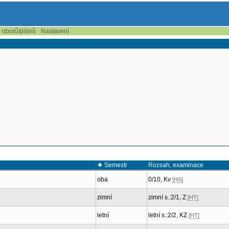
e oborů/plánů
Nastavení
Semestr
Rozsah, examinace
oba
0/10, Kv
[HS]
zimní
zimní s.:2/1, Z
[HT]
letní
letní s.:2/2, KZ
[HT]