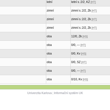
letní
letní s.:2/2, KZ
[HT]
zimní
zimní s.:2/2, Zk
[HT]
zimní
zimní s.:2/2, Zk
[HT]
zimní
zimní s.:2/2, Zk
[HT]
oba
12/0, Zk
[HS]
oba
0/0, ---
[HT]
oba
0/0, Kv
[HS]
oba
0/0, SZ
[HT]
oba
0/0, ---
[HT]
oba
0/10, Kv
[HS]
Univerzita Karlova
|
Informační systém UK