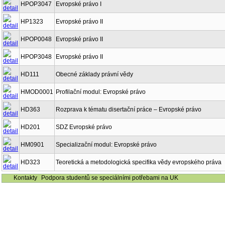
HPOP3047
Evropské právo I
HP1323
Evropské právo II
HPOP0048
Evropské právo II
HPOP3048
Evropské právo II
HD111
Obecné základy právní vědy
HMOD0001
Profilační modul: Evropské právo
HD363
Rozprava k tématu disertační práce – Evropské právo
HD201
SDZ Evropské právo
HM0901
Specializační modul: Evropské právo
HD323
Teoretická a metodologická specifika vědy evropského práva
Kontakty
Podpora studentů se speciálními potřebami na UK