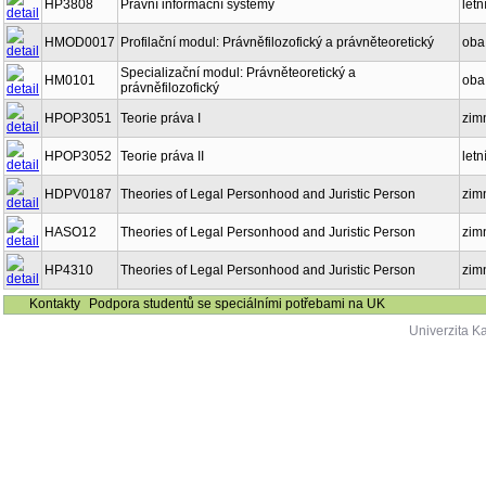
HP3808
Právní informační systémy
letn
HMOD0017
Profilační modul: Právněfilozofický a právněteoretický
oba
Specializační modul: Právněteoretický a
HM0101
oba
právněfilozofický
HPOP3051
Teorie práva I
zim
HPOP3052
Teorie práva II
letn
HDPV0187
Theories of Legal Personhood and Juristic Person
zim
HASO12
Theories of Legal Personhood and Juristic Person
zim
HP4310
Theories of Legal Personhood and Juristic Person
zim
Kontakty
Podpora studentů se speciálními potřebami na UK
Univerzita K