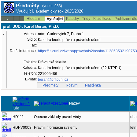
Předměty
(verze: 983)
Vyučující, akademický rok 2025/2026
Hledání ...
Katedry
Třídy
Klasifikace
Prohlížení dl
--:--
Vyučující
prof. JUDr. Karel Beran, Ph.D.
Adresa:
nám. Curieových 7, Praha 1
Sídlo:
Katedra teorie práva a právních učení
Fax:
Další informace:
https://is.cuni.cz/webapps/whois2/osoba/11386353219075
Fakulta:
Právnická fakulta
Katedra:
Katedra teorie práva a právních učení (22-KTPPU)
Telefon:
221005486
E-mail:
beran@prf.cuni.cz
Předměty
Rozvrh
Nástěnka
Název
Kód
HD111
Obecné základy právní vědy
oba
HDPV0003
Právní informační systémy
letn