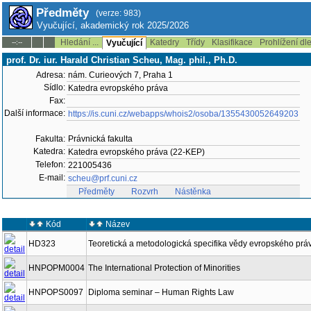
Předměty
(verze: 983)
Vyučující, akademický rok 2025/2026
Hledání ...
Katedry
Třídy
Klasifikace
Prohlížení dl
--:--
Vyučující
prof. Dr. iur. Harald Christian Scheu, Mag. phil., Ph.D.
Adresa:
nám. Curieových 7, Praha 1
Sídlo:
Katedra evropského práva
Fax:
Další informace:
https://is.cuni.cz/webapps/whois2/osoba/1355430052649203
Fakulta:
Právnická fakulta
Katedra:
Katedra evropského práva (22-KEP)
Telefon:
221005436
E-mail:
scheu@prf.cuni.cz
Předměty
Rozvrh
Nástěnka
Kód
Název
HD323
Teoretická a metodologická specifika vědy evropského prá
HNPOPM0004
The International Protection of Minorities
HNPOPS0097
Diploma seminar – Human Rights Law