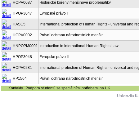
HOPV0087
Historické kořeny menšinové problematiky
HPOP3047
Evropské právo I
HASC5
International protection of Human Rights - universal and re
HOPV0002
Právní ochrana národnostních menšin
HNPOPM0001
Introduction to International Human Rights Law
HPOP3048
Evropské právo II
HOPV0281
International protection of Human Rights - universal and re
HP1564
Právní ochrana národnostních menšin
Kontakty
Podpora studentů se speciálními potřebami na UK
Univerzita K