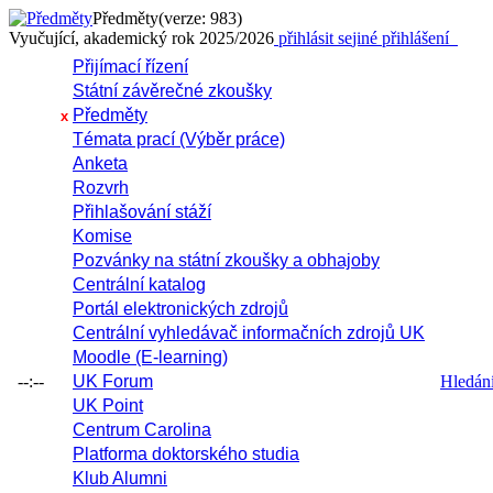
Předměty
(verze: 983)
Vyučující, akademický rok 2025/2026
přihlásit se
jiné přihlášení
Přijímací řízení
Státní závěrečné zkoušky
Předměty
x
Témata prací (Výběr práce)
Anketa
Rozvrh
Přihlašování stáží
Komise
Pozvánky na státní zkoušky a obhajoby
Centrální katalog
Portál elektronických zdrojů
Centrální vyhledávač informačních zdrojů UK
Moodle (E-learning)
--:--
UK Forum
Hledání 
UK Point
Centrum Carolina
Platforma doktorského studia
Klub Alumni