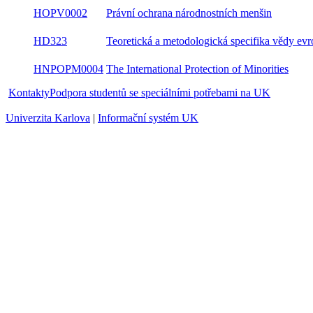
HOPV0002
Právní ochrana národnostních menšin
Teoretická a metodologická specifika vědy
HD323
evropského práva
HNPOPM0004
The International Protection of Minorities
Kontakty
Podpora studentů se speciálními potřebami na UK
Univerzita Karlova
|
Informační systém UK