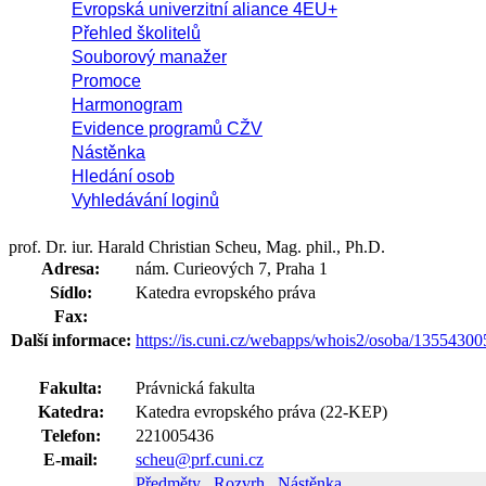
Evropská univerzitní aliance 4EU+
Přehled školitelů
Souborový manažer
Promoce
Harmonogram
Evidence programů CŽV
Nástěnka
Hledání osob
Vyhledávání loginů
prof. Dr. iur. Harald Christian Scheu, Mag. phil., Ph.D.
Adresa:
nám. Curieových 7, Praha 1
Sídlo:
Katedra evropského práva
Fax:
Další informace:
https://is.cuni.cz/webapps/whois2/osoba/1355430
Fakulta:
Právnická fakulta
Katedra:
Katedra evropského práva (22-KEP)
Telefon:
221005436
E-mail:
scheu@prf.cuni.cz
Předměty
Rozvrh
Nástěnka