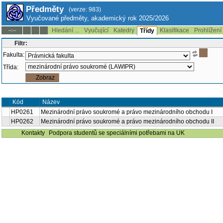
Předměty
(verze: 983)
Vyučované předměty, akademický rok 2025/2026
Hledání ...
Vyučující
Katedry
Klasifikace
Prohlížení
--:--
Třídy
Filtr:
Fakulta:
Třída:
Kód
Název
HP0261
Mezinárodní právo soukromé a právo mezinárodního obchodu I
HP0262
Mezinárodní právo soukromé a právo mezinárodního obchodu II
Kontakty
Podpora studentů se speciálními potřebami na UK