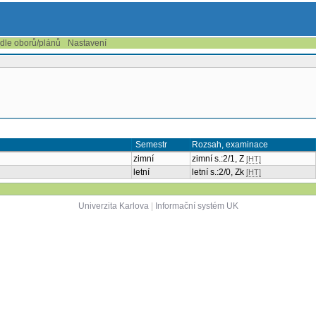
 dle oborů/plánů
Nastavení
Semestr
Rozsah, examinace
zimní
zimní s.:2/1, Z
[HT]
letní
letní s.:2/0, Zk
[HT]
Univerzita Karlova
|
Informační systém UK