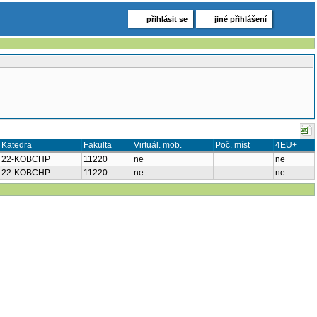
přihlásit se
jiné přihlášení
Katedra
Fakulta
Virtuál. mob.
Poč. míst
4EU+
22-KOBCHP
11220
ne
ne
22-KOBCHP
11220
ne
ne