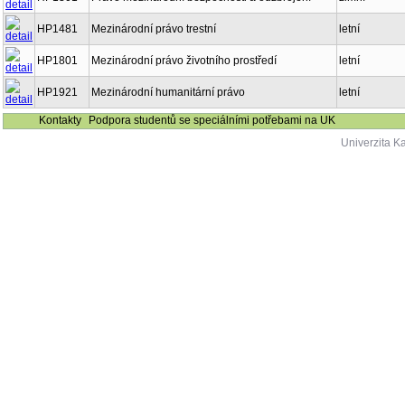
HP1481
Mezinárodní právo trestní
letní
HP1801
Mezinárodní právo životního prostředí
letní
HP1921
Mezinárodní humanitární právo
letní
Kontakty
Podpora studentů se speciálními potřebami na UK
Univerzita K