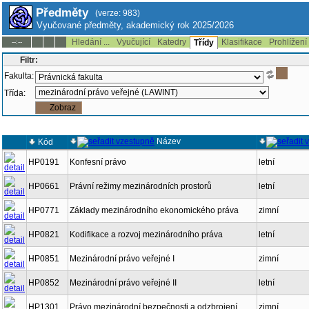
Předměty
(verze: 983)
Vyučované předměty, akademický rok 2025/2026
Hledání ...
Vyučující
Katedry
Klasifikace
Prohlížení
--:--
Třídy
Filtr:
Fakulta:
Třída:
Název
Kód
HP0191
Konfesní právo
letní
HP0661
Právní režimy mezinárodních prostorů
letní
HP0771
Základy mezinárodního ekonomického práva
zimní
HP0821
Kodifikace a rozvoj mezinárodního práva
letní
HP0851
Mezinárodní právo veřejné I
zimní
HP0852
Mezinárodní právo veřejné II
letní
HP1301
Právo mezinárodní bezpečnosti a odzbrojení
zimní