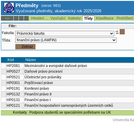
Předměty
(verze: 983)
Vyučované předměty, akademický rok 2025/2026
Hledání ...
Vyučující
Katedry
Klasifikace
Prohlížení
--:--
Třídy
Filtr:
Fakulta:
Třída:
Název
Semestr
Kód
HP2081
Mezinárodní a evropské daňové právo
letní
HP0527
Daňové právo procesní
letní
HP0521
Účetnictví pro právníky
letní
HP0301
Pojišťovací právo
zimní
HP0191
Konfesní právo
letní
HP0132
Finanční právo II
oba
HP0131
Finanční právo I
zimní
Finanční hospodaření samosprávných územních
HP0121
zimní
celků
Kontakty
Podpora studentů se speciálními potřebami na UK