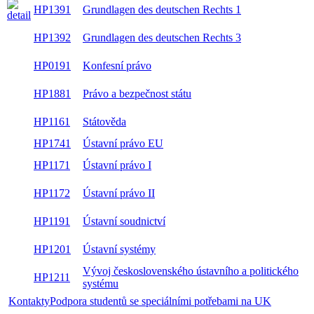
HP1391
Grundlagen des deutschen Rechts 1
HP1392
Grundlagen des deutschen Rechts 3
HP0191
Konfesní právo
HP1881
Právo a bezpečnost státu
HP1161
Státověda
HP1741
Ústavní právo EU
HP1171
Ústavní právo I
HP1172
Ústavní právo II
HP1191
Ústavní soudnictví
HP1201
Ústavní systémy
Vývoj československého ústavního a politického
HP1211
systému
Kontakty
Podpora studentů se speciálními potřebami na UK