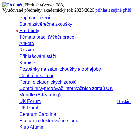
Předměty
(verze: 983)
Vyučované předměty, akademický rok 2025/2026
přihlásit se
jiné přih
Přijímací řízení
Státní závěrečné zkoušky
Předměty
x
Témata prací (Výběr práce)
Anketa
Rozvrh
Přihlašování stáží
Komise
Pozvánky na státní zkoušky a obhajoby
Centrální katalog
Portál elektronických zdrojů
Centrální vyhledávač informačních zdrojů UK
Moodle (E-learning)
--:--
UK Forum
Hledání 
UK Point
Centrum Carolina
Platforma doktorského studia
Klub Alumni