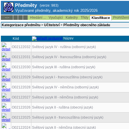
Předměty
(verze: 983)
Vyučované předměty, akademický rok 2025/2026
Hledání ...
Vyučující
Katedry
Třídy
Prohlížen
--:--
Klasifikace
Kategorizace předmětu
>
Učitelství
>
Předměty obecného základu
Název
Kód
O02122032
Světový jazyk IV - ruština (odborný jazyk)
O02122031
Světový jazyk IV - francouzština (odborný jazyk)
O02122030
Světový jazyk III - ruština (odborný jazyk)
O02122029
Světový jazyk I - francouzština (obecný jazyk)
O02122028
Světový jazyk IV - němčina (odborný jazyk)
O02122027
Světový jazyk III - němčina (odborný jazyk)
O02122026
Světový jazyk II - ruština (obecný jazyk)
O02122025
Světový jazyk II - francouzština (obecný jazyk)
O02122024
Světový jazyk II - němčina (obecný jazyk)