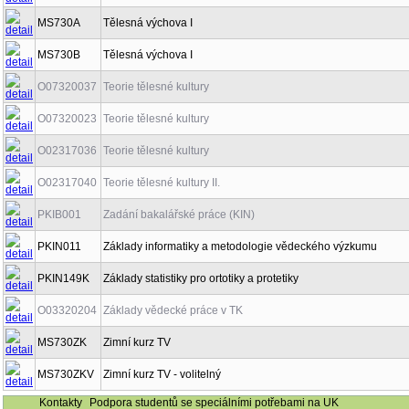
MS730A
Tělesná výchova I
MS730B
Tělesná výchova I
O07320037
Teorie tělesné kultury
O07320023
Teorie tělesné kultury
O02317036
Teorie tělesné kultury
O02317040
Teorie tělesné kultury II.
PKIB001
Zadání bakalářské práce (KIN)
PKIN011
Základy informatiky a metodologie vědeckého výzkumu
PKIN149K
Základy statistiky pro ortotiky a protetiky
O03320204
Základy vědecké práce v TK
MS730ZK
Zimní kurz TV
MS730ZKV
Zimní kurz TV - volitelný
Kontakty
Podpora studentů se speciálními potřebami na UK