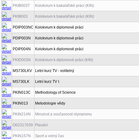
PKIB003T
Kolokvium k bakalářské práci (KIN)
PKIB003
Kolokvium k bakalářské práci (KIN)
PDIP003NC
Kolokvium k diplomové práci
PDIP003N
Kolokvium k diplomové práci
PDIP004N
Kolokvium k diplomové práci
PKID003N
Kolokvium k diplomové práci (KIN)
MS730LKV
Letní kurz TV - volitelný
MS730LK
Letní kurz TV I.
PKIN013C
Methodology of Science
PKIN013
Metodologie vědy
PKIN214N
Minulost a současnost olympismu
O02317039
Plavání
PKIN157N
Sport a volný čas