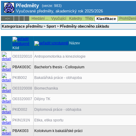
Předměty
(verze: 983)
Vyučované předměty, akademický rok 2025/2026
Hledání ...
Vyučující
Katedry
Třídy
Prohlížen
--:--
Klasifikace
Kategorizace předmětu
>
Sport
>
Předměty obecného základu
Název
Kód
O03320010
Antropomotorika a kineziologie
PBAK003C
Bachelor's thesis - Colloquium
PKIB002
Bakalářská práce - obhajoba
O03320008
Biomechanika
O03320007
Dějiny TK
PKID002
Diplomová práce - obhajoba
PKIN191N
Etika, etika sportu
PBAK003
Kolokvium k bakalářské práci