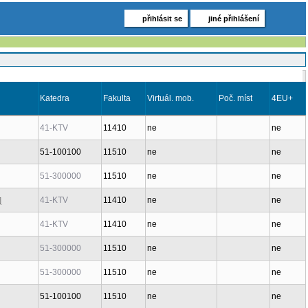
přihlásit se
jiné přihlášení
Katedra
Fakulta
Virtuál. mob.
Poč. míst
4EU+
41-KTV
11410
ne
ne
51-100100
11510
ne
ne
51-300000
11510
ne
ne
41-KTV
11410
ne
ne
]
41-KTV
11410
ne
ne
51-300000
11510
ne
ne
51-300000
11510
ne
ne
51-100100
11510
ne
ne