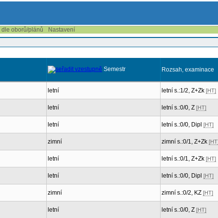
í dle oborů/plánů
Nastavení
Semestr
Rozsah, examinace
letní
letní s.:1/2, Z+Zk
[HT]
letní
letní s.:0/0, Z
[HT]
letní
letní s.:0/0, Dipl
[HT]
zimní
zimní s.:0/1, Z+Zk
[HT
letní
letní s.:0/1, Z+Zk
[HT]
letní
letní s.:0/0, Dipl
[HT]
zimní
zimní s.:0/2, KZ
[HT]
letní
letní s.:0/0, Z
[HT]