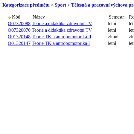
Kategorizace předmětu
>
Sport
>
Tělesná a pracovní výchova pr
Kód
Název
Semestr
Ro
O07320088
Teorie a didaktika zdravotní TV
letní
le
O07320070
Teorie a didaktika zdravotní TV
letní
le
O01320148
Teorie TK a antropomotorika II
zimní
zi
O01320147
Teorie TK a antropomotorika I
letní
le