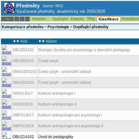
Předměty
(verze: 983)
Vyučované předměty, akademický rok 2025/2026
Hledání ...
Vyučující
Katedry
Třídy
Prohlížen
--:--
Klasifikace
Kategorizace předmětu
>
Psychologie
>
Doplňující předměty
Kód
Název
OBUZ02101
Biologie člověka pro psychology a speciální pedagogy
OBUZ03103
Český jazyk
OKNUZ03103
Český jazyk - univerzitní základ
ONUZ03103
Český jazyk - univerzitní základ
O06313017
Kulturní antropologie I
O06313018
Kulturní antropologie II
OBPS13017
Kulturní antropologie pro psychology I
OBPS13018
Kulturní antropologie pro psychology II
OBUZ14102
Úvod do pedagogiky