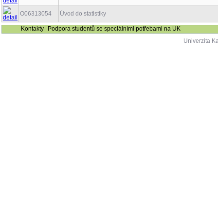
O06313054
Úvod do statistiky
Kontakty
Podpora studentů se speciálními potřebami na UK
Univerzita K