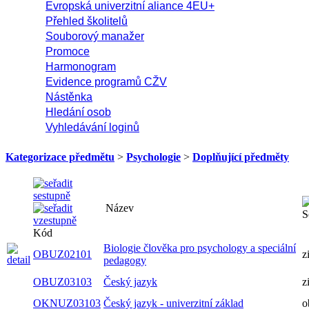
Evropská univerzitní aliance 4EU+
Přehled školitelů
Souborový manažer
Promoce
Harmonogram
Evidence programů CŽV
Nástěnka
Hledání osob
Vyhledávání loginů
Kategorizace předmětu
>
Psychologie
>
Doplňující předměty
Název
S
Kód
Biologie člověka pro psychology a speciální
OBUZ02101
z
pedagogy
OBUZ03103
Český jazyk
z
OKNUZ03103
Český jazyk - univerzitní základ
o