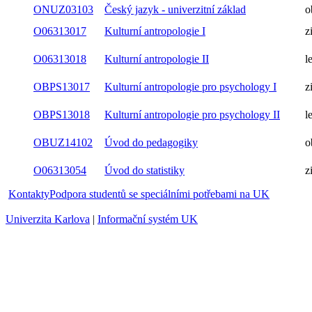
ONUZ03103
Český jazyk - univerzitní základ
o
O06313017
Kulturní antropologie I
z
O06313018
Kulturní antropologie II
l
OBPS13017
Kulturní antropologie pro psychology I
z
OBPS13018
Kulturní antropologie pro psychology II
l
OBUZ14102
Úvod do pedagogiky
o
O06313054
Úvod do statistiky
z
Kontakty
Podpora studentů se speciálními potřebami na UK
Univerzita Karlova
|
Informační systém UK