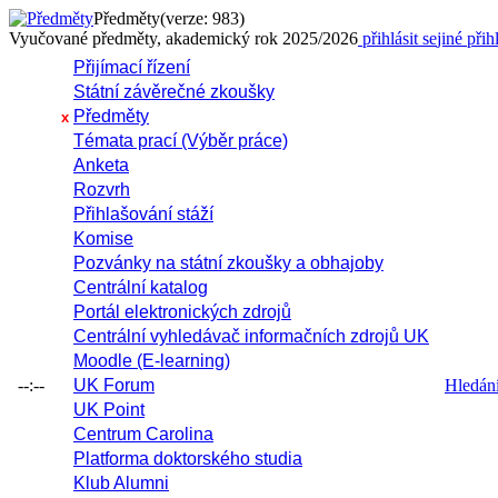
Předměty
(verze: 983)
Vyučované předměty, akademický rok 2025/2026
přihlásit se
jiné přih
Přijímací řízení
Státní závěrečné zkoušky
Předměty
x
Témata prací (Výběr práce)
Anketa
Rozvrh
Přihlašování stáží
Komise
Pozvánky na státní zkoušky a obhajoby
Centrální katalog
Portál elektronických zdrojů
Centrální vyhledávač informačních zdrojů UK
Moodle (E-learning)
--:--
UK Forum
Hledání 
UK Point
Centrum Carolina
Platforma doktorského studia
Klub Alumni