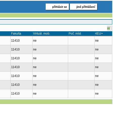
přihlásit se
jiné přihlášení
Fakulta
Virtuál. mob.
Poč. míst
4EU+
11410
ne
ne
11410
ne
ne
11410
ne
ne
11410
ne
ne
11410
ne
ne
11410
ne
ne
11410
ne
ne