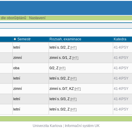
í dle oborů/plánů
Nastavení
Semestr
Rozsah, examinace
Katedra
letní
letní s.:0/2, Z
41-KPSY
[HT]
zimní
zimní s.:0/1, Z
41-KPSY
[HT]
oba
0/2, Z
41-KPSY
[HT]
letní
letní s.:0/2, Z
41-KPSY
[HT]
zimní
zimní s.:0/7, KZ
41-KPSY
[HT]
letní
letní s.:0/3, Z
41-KPSY
[HT]
letní
letní s.:0/2, Z
41-KPSY
[HT]
Univerzita Karlova
|
Informační systém UK