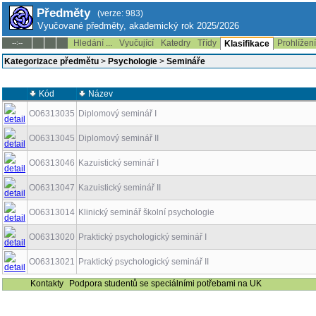
Předměty
(verze: 983)
Vyučované předměty, akademický rok 2025/2026
Hledání ...
Vyučující
Katedry
Třídy
Prohlížen
--:--
Klasifikace
Kategorizace předmětu
>
Psychologie
>
Semináře
Kód
Název
O06313035
Diplomový seminář I
O06313045
Diplomový seminář II
O06313046
Kazuistický seminář I
O06313047
Kazuistický seminář II
O06313014
Klinický seminář školní psychologie
O06313020
Praktický psychologický seminář I
O06313021
Praktický psychologický seminář II
Kontakty
Podpora studentů se speciálními potřebami na UK