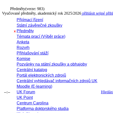
Předměty
(verze: 983)
Vyučované předměty, akademický rok 2025/2026
přihlásit se
jiné přih
Přijímací řízení
Státní závěrečné zkoušky
Předměty
x
Témata prací (Výběr práce)
Anketa
Rozvrh
Přihlašování stáží
Komise
Pozvánky na státní zkoušky a obhajoby
Centrální katalog
Portál elektronických zdrojů
Centrální vyhledávač informačních zdrojů UK
Moodle (E-learning)
--:--
UK Forum
Hledání 
UK Point
Centrum Carolina
Platforma doktorského studia