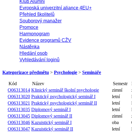
Klub Alumni
Evropská univerzitní aliance 4EU+
Přehled školitelů
Souborový manažer
Promoce
Harmonogram
Evidence programů CŽV
Nástěnka
Hledání osob
Vyhledávání loginů
Kategorizace předmětu
>
Psychologie
>
Semináře
Název
Semestr
Kód
Klinický seminář školní
O06313014
zimní
psychologie
O06313020
Praktický psychologický seminář I
letní
O06313021
Praktický psychologický seminář II
letní