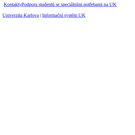
O06313035
Diplomový seminář I
letní
O06313045
Diplomový seminář II
zimní
O06313046
Kazuistický seminář I
oba
O06313047
Kazuistický seminář II
letní
Kontakty
Podpora studentů se speciálními potřebami na UK
Univerzita Karlova
|
Informační systém UK