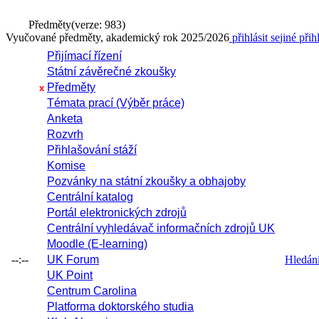
Předměty
(verze: 983)
Vyučované předměty, akademický rok 2025/2026
přihlásit se
jiné přih
Přijímací řízení
Státní závěrečné zkoušky
Předměty
x
Témata prací (Výběr práce)
Anketa
Rozvrh
Přihlašování stáží
Komise
Pozvánky na státní zkoušky a obhajoby
Centrální katalog
Portál elektronických zdrojů
Centrální vyhledávač informačních zdrojů UK
Moodle (E-learning)
--:--
UK Forum
Hledání 
UK Point
Centrum Carolina
Platforma doktorského studia