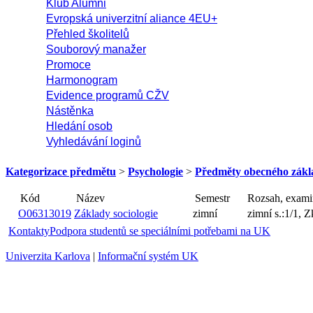
Klub Alumni
Evropská univerzitní aliance 4EU+
Přehled školitelů
Souborový manažer
Promoce
Harmonogram
Evidence programů CŽV
Nástěnka
Hledání osob
Vyhledávání loginů
Kategorizace předmětu
>
Psychologie
>
Předměty obecného zákl
Název
S
Kód
O06313019
Základy sociologie
zimní
Kontakty
Podpora studentů se speciálními potřebami na UK
Univerzita Karlova
|
Informační systém UK