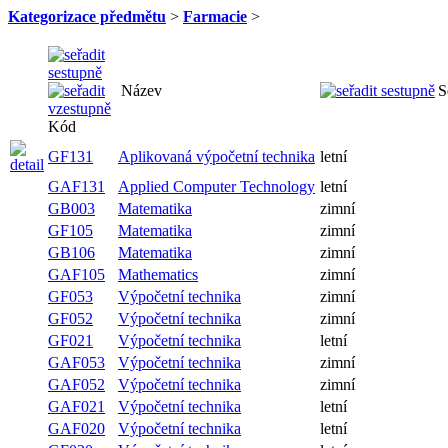
Kategorizace předmětu
>
Farmacie
>
Název
S
Kód
GF131
Aplikovaná výpočetní technika
letní
GAF131
Applied Computer Technology
letní
GB003
Matematika
zimní
GF105
Matematika
zimní
GB106
Matematika
zimní
GAF105
Mathematics
zimní
GF053
Výpočetní technika
zimní
GF052
Výpočetní technika
zimní