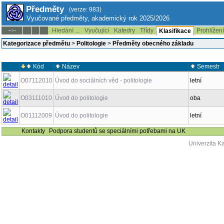
Předměty
(verze: 983)
Vyučované předměty, akademický rok 2025/2026
Hledání ...
Vyučující
Katedry
Třídy
Prohlížen
--:--
Klasifikace
Kategorizace předmětu
>
Politologie
>
Předměty obecného základu
Kód
Název
Semestr
O07112010
Úvod do sociálních věd - politologie
letní
O03111010
Úvod do politologie
oba
O01112009
Úvod do politologie
letní
Kontakty
Podpora studentů se speciálními potřebami na UK
Univerzita K