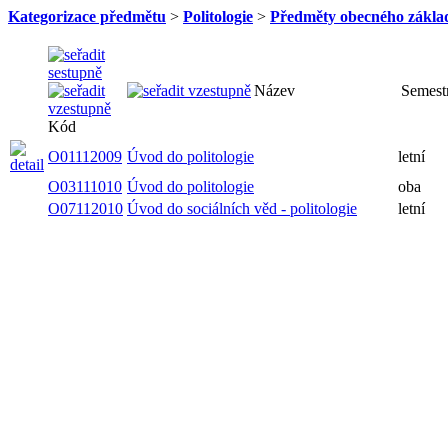
Kategorizace předmětu
>
Politologie
>
Předměty obecného zákla
Název
Semestr
Kód
O01112009
Úvod do politologie
letní
O03111010
Úvod do politologie
oba
Úvod do sociálních věd -
O07112010
letní
politologie