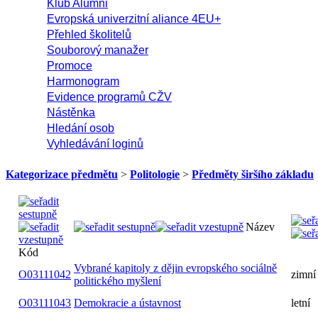
Klub Alumni
Evropská univerzitní aliance 4EU+
Přehled školitelů
Souborový manažer
Promoce
Harmonogram
Evidence programů CŽV
Nástěnka
Hledání osob
Vyhledávání loginů
Kategorizace předmětu
>
Politologie
>
Předměty širšího základu
Název
Kód
Vybrané kapitoly z dějin evropského sociálně
O03111042
zim
politického myšlení
O03111043
Demokracie a ústavnost
letn