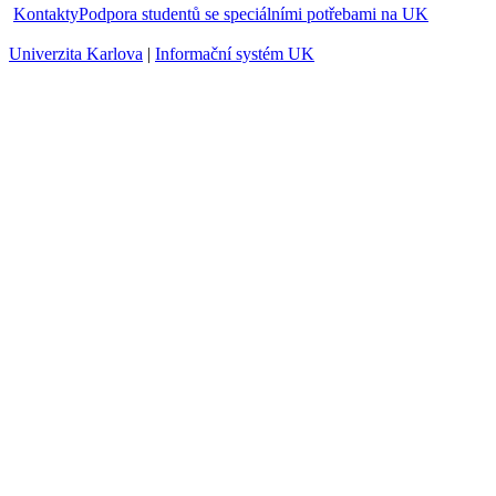
Kontakty
Podpora studentů se speciálními potřebami na UK
Univerzita Karlova
|
Informační systém UK