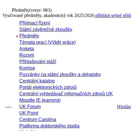
Předměty
(verze: 983)
Vyučované předměty, akademický rok 2025/2026
přihlásit se
jiné přih
Přijímací řízení
Státní závěrečné zkoušky
Předměty
x
Témata prací (Výběr práce)
Anketa
Rozvrh
Přihlašování stáží
Komise
Pozvánky na státní zkoušky a obhajoby
Centrální katalog
Portál elektronických zdrojů
Centrální vyhledávač informačních zdrojů UK
Moodle (E-learning)
--:--
UK Forum
Hledání 
UK Point
Centrum Carolina
Platforma doktorského studia