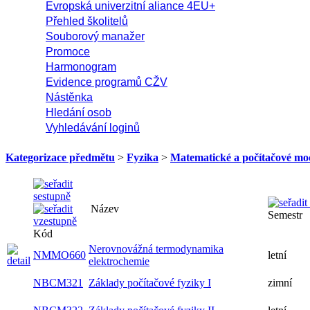
Evropská univerzitní aliance 4EU+
Přehled školitelů
Souborový manažer
Promoce
Harmonogram
Evidence programů CŽV
Nástěnka
Hledání osob
Vyhledávání loginů
Kategorizace předmětu
>
Fyzika
>
Matematické a počítačové mod
Název
Semestr
Kód
Nerovnovážná termodynamika
NMMO660
letní
elektrochemie
NBCM321
Základy počítačové fyziky I
zimní