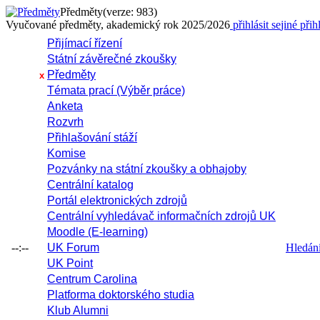
Předměty
(verze: 983)
Vyučované předměty, akademický rok 2025/2026
přihlásit se
jiné přih
Přijímací řízení
Státní závěrečné zkoušky
Předměty
x
Témata prací (Výběr práce)
Anketa
Rozvrh
Přihlašování stáží
Komise
Pozvánky na státní zkoušky a obhajoby
Centrální katalog
Portál elektronických zdrojů
Centrální vyhledávač informačních zdrojů UK
Moodle (E-learning)
--:--
UK Forum
Hledání 
UK Point
Centrum Carolina
Platforma doktorského studia
Klub Alumni