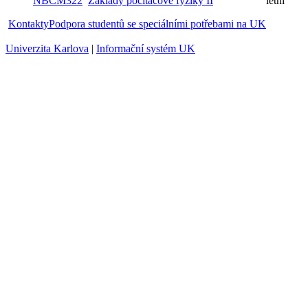
NBCM322
Základy počítačové fyziky II
letní
Kontakty
Podpora studentů se speciálními potřebami na UK
Univerzita Karlova
|
Informační systém UK