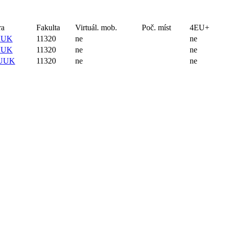
Katedra
Fakulta
Virtuál. mob.
Poč. míst
4EU+
32-FUUK
11320
ne
ne
32-FUUK
11320
ne
ne
32-MUUK
11320
ne
ne