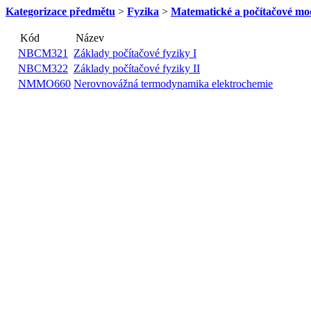
Kategorizace předmětu
>
Fyzika
>
Matematické a počítačové mod
Kód
Název
NBCM321
Základy počítačové fyziky I
NBCM322
Základy počítačové fyziky II
NMMO660
Nerovnovážná termodynamika elektrochemie