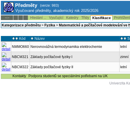
Předměty
(verze: 983)
Vyučované předměty, akademický rok 2025/2026
Hledání ...
Vyučující
Katedry
Třídy
Prohlížen
--:--
Klasifikace
Kategorizace předmětu
>
Fyzika
>
Matematické a počítačové modelování ve f
Kód
Název
S
NMMO660
Nerovnovážná termodynamika elektrochemie
letní
NBCM321
Základy počítačové fyziky I
zimní
NBCM322
Základy počítačové fyziky II
letní
Kontakty
Podpora studentů se speciálními potřebami na UK
Univerzita K