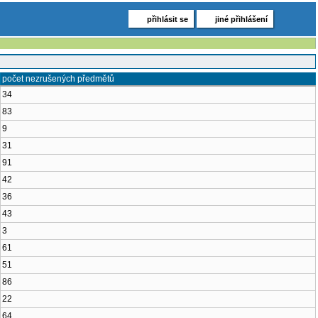
přihlásit se
jiné přihlášení
počet nezrušených předmětů
34
83
9
31
91
42
36
43
3
61
51
86
22
64