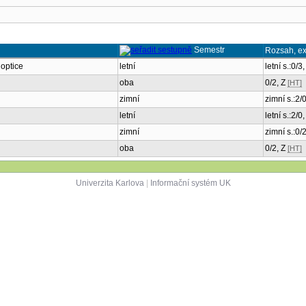
Semestr
Rozsah, e
 optice
letní
letní s.:0/3
oba
0/2, Z
[HT]
zimní
zimní s.:2/
letní
letní s.:2/0
zimní
zimní s.:0/
oba
0/2, Z
[HT]
Univerzita Karlova
|
Informační systém UK