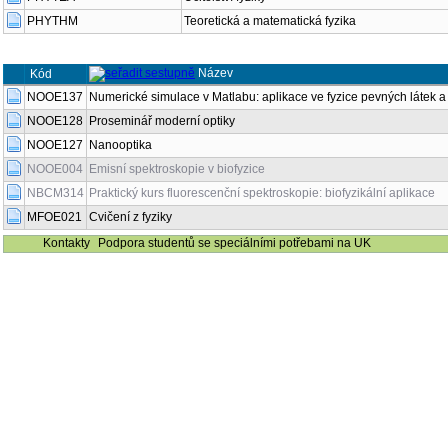
PHYTHM
Teoretická a matematická fyzika
Název
Kód
NOOE137
Numerické simulace v Matlabu: aplikace ve fyzice pevných látek a
NOOE128
Proseminář moderní optiky
NOOE127
Nanooptika
NOOE004
Emisní spektroskopie v biofyzice
NBCM314
Praktický kurs fluorescenční spektroskopie: biofyzikální aplikace
MFOE021
Cvičení z fyziky
Kontakty
Podpora studentů se speciálními potřebami na UK