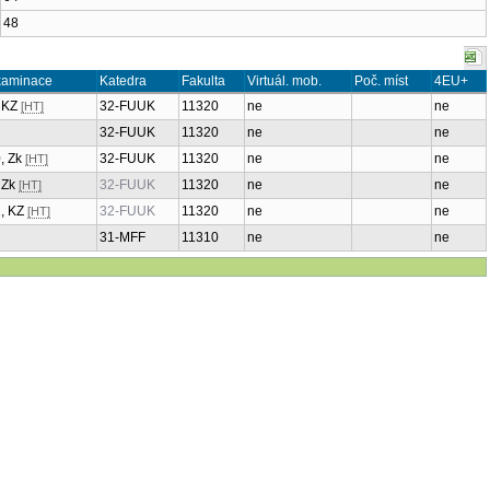
48
xaminace
Katedra
Fakulta
Virtuál. mob.
Poč. míst
4EU+
, KZ
32-FUUK
11320
ne
ne
[HT]
32-FUUK
11320
ne
ne
0, Zk
32-FUUK
11320
ne
ne
[HT]
, Zk
32-FUUK
11320
ne
ne
[HT]
2, KZ
32-FUUK
11320
ne
ne
[HT]
31-MFF
11310
ne
ne