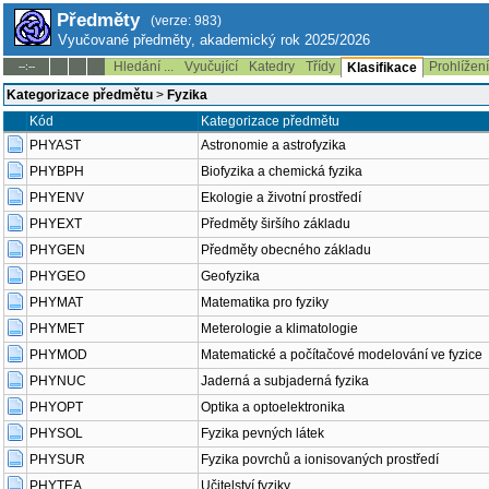
Předměty
(verze: 983)
Vyučované předměty, akademický rok 2025/2026
Hledání ...
Vyučující
Katedry
Třídy
Prohlížen
--:--
Klasifikace
Kategorizace předmětu
>
Fyzika
Kód
Kategorizace předmětu
PHYAST
Astronomie a astrofyzika
PHYBPH
Biofyzika a chemická fyzika
PHYENV
Ekologie a životní prostředí
PHYEXT
Předměty širšího základu
PHYGEN
Předměty obecného základu
PHYGEO
Geofyzika
PHYMAT
Matematika pro fyziky
PHYMET
Meterologie a klimatologie
PHYMOD
Matematické a počítačové modelování ve fyzice
PHYNUC
Jaderná a subjaderná fyzika
PHYOPT
Optika a optoelektronika
PHYSOL
Fyzika pevných látek
PHYSUR
Fyzika povrchů a ionisovaných prostředí
PHYTEA
Učitelství fyziky