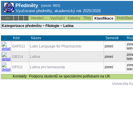
Předměty
(verze: 983)
Vyučované předměty, akademický rok 2025/2026
Hledání ...
Vyučující
Katedry
Třídy
Prohlížen
--:--
Klasifikace
Kategorizace předmětu
>
Filologie
>
Latina
Kód
Název
Semestr
Roz
zimn
GAF011
Latin Language for Pharmacists
zimní
letn
zimn
GB114
Latina
zimní
letn
zimn
GF011
Latina pro farmaceuty
zimní
letn
Kontakty
Podpora studentů se speciálními potřebami na UK
Univerzita K