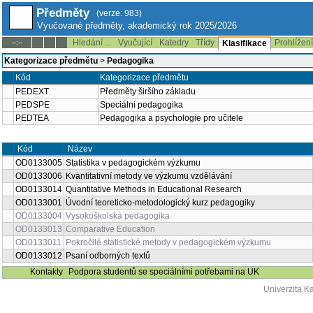
Předměty
(verze: 983)
Vyučované předměty, akademický rok 2025/2026
Hledání ...
Vyučující
Katedry
Třídy
Prohlížen
--:--
Klasifikace
Kategorizace předmětu
>
Pedagogika
Kód
Kategorizace předmětu
PEDEXT
Předměty širšího základu
PEDSPE
Speciální pedagogika
PEDTEA
Pedagogika a psychologie pro učitele
Název
Semestr
Kód
OD0133005
Statistika v pedagogickém výzkumu
zimní
OD0133006
Kvantitativní metody ve výzkumu vzdělávání
oba
OD0133014
Quantitative Methods in Educational Research
oba
Úvodní teoreticko-metodologický kurz
OD0133001
oba
pedagogiky
OD0133004
Vysokoškolská pedagogika
oba