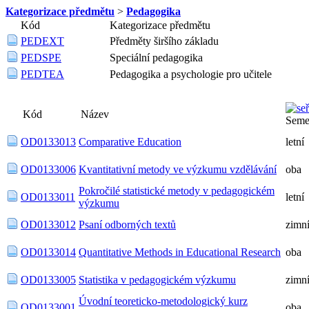
Kategorizace předmětu
>
Pedagogika
Kód
Kategorizace předmětu
PEDEXT
Předměty širšího základu
PEDSPE
Speciální pedagogika
PEDTEA
Pedagogika a psychologie pro učitele
Kód
Název
Seme
OD0133013
Comparative Education
letní
OD0133006
Kvantitativní metody ve výzkumu vzdělávání
oba
Pokročilé statistické metody v pedagogickém
OD0133011
letní
výzkumu
OD0133012
Psaní odborných textů
zimn
OD0133014
Quantitative Methods in Educational Research
oba
OD0133005
Statistika v pedagogickém výzkumu
zimn
Úvodní teoreticko-metodologický kurz
OD0133001
oba