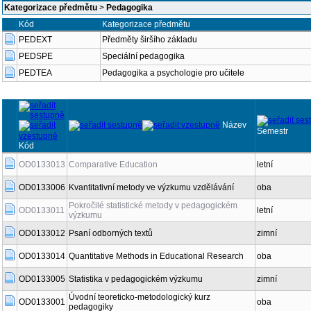
Kategorizace předmětu
>
Pedagogika
Kód
Kategorizace předmětu
PEDEXT
Předměty širšího základu
PEDSPE
Speciální pedagogika
PEDTEA
Pedagogika a psychologie pro učitele
Název
Semestr
Kód
OD0133013
Comparative Education
letní
OD0133006
Kvantitativní metody ve výzkumu vzdělávání
oba
Pokročilé statistické metody v pedagogickém
OD0133011
letní
výzkumu
OD0133012
Psaní odborných textů
zimní
OD0133014
Quantitative Methods in Educational Research
oba
OD0133005
Statistika v pedagogickém výzkumu
zimní
Úvodní teoreticko-metodologický kurz
OD0133001
oba
pedagogiky