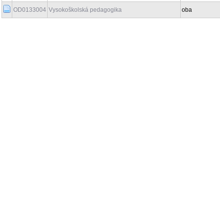
OD0133004
Vysokoškolská pedagogika
oba