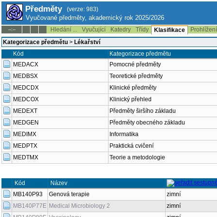
Předměty
(verze: 983)
Vyučované předměty, akademický rok 2025/2026
Hledání ...
Vyučující
Katedry
Třídy
Prohlížen
--:--
Klasifikace
Kategorizace předmětu
>
Lékařství
Kód
Kategorizace předmětu
MEDACX
Pomocné předměty
MEDBSX
Teoretické předměty
MEDCDX
Klinické předměty
MEDCOX
Klinický přehled
MEDEXT
Předměty širšího základu
MEDGEN
Předměty obecného základu
MEDIMX
Informatika
MEDPTX
Praktická cvičení
MEDTMX
Teorie a metodologie
Kód
Název
MB140P93
Genová terapie
zimní
MB140P77E
Medical Microbiology 2
zimní