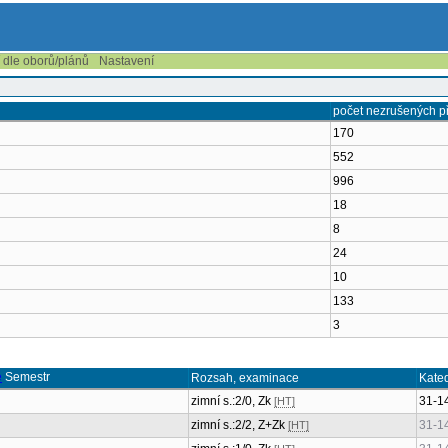
í dle oborů/plánů
Nastavení
počet nezrušených 
170
552
996
18
8
24
10
133
3
Semestr
Rozsah, examinace
Kate
zimní s.:2/0, Zk
31-1
[HT]
zimní s.:2/2, Z+Zk
31-1
[HT]