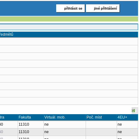
přihlásit se
jiné přihlášení
předmětů
dra
Fakulta
Virtuál. mob.
Poč. míst
4EU+
40
11310
ne
ne
40
11310
ne
ne