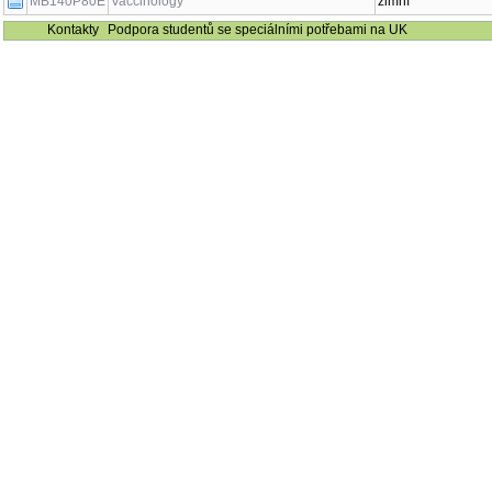
MB140P80E
Vaccinology
zimní
Kontakty
Podpora studentů se speciálními potřebami na UK