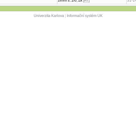
zimní s.:1/0, Zk
31-1
[HT]
Univerzita Karlova
|
Informační systém UK