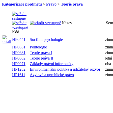
Kategorizace předmětu
>
Právo
>
Teorie práva
Název
Sem
Kód
HP0441
Sociální psychologie
zimn
HP0631
Politologie
zimn
HP0681
Teorie práva I
zimn
HP0682
Teorie práva II
letní
HP0971
Základy právní informatiky
oba
HP1282
Environmentální politika a udržitelný rozvoj
zimn
HP1611
Azylové a uprchlické právo
zimn