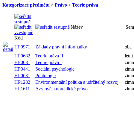
Kategorizace předmětu
>
Právo
>
Teorie práva
Název
Sem
Kód
HP0971
Základy právní informatiky
oba
HP0682
Teorie práva II
letní
HP0681
Teorie práva I
zimn
HP0441
Sociální psychologie
zimn
HP0631
Politologie
zimn
HP1282
Environmentální politika a udržitelný rozvoj
zimn
HP1611
Azylové a uprchlické právo
zimn