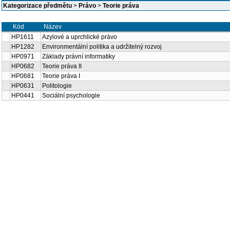
Kategorizace předmětu
>
Právo
>
Teorie práva
Kód
Název
HP1611
Azylové a uprchlické právo
HP1282
Environmentální politika a udržitelný rozvoj
HP0971
Základy právní informatiky
HP0682
Teorie práva II
HP0681
Teorie práva I
HP0631
Politologie
HP0441
Sociální psychologie