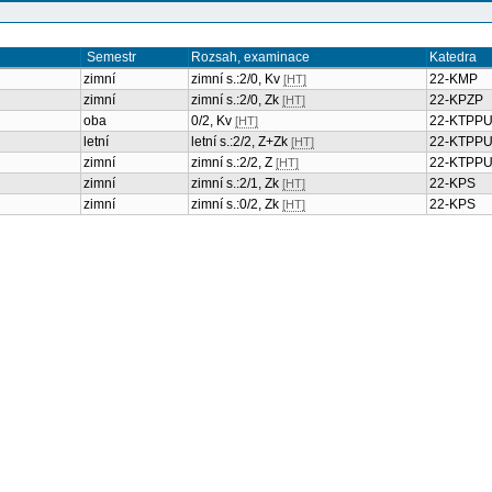
Semestr
Rozsah, examinace
Katedra
zimní
zimní s.:2/0, Kv
22-KMP
[HT]
zimní
zimní s.:2/0, Zk
22-KPZP
[HT]
oba
0/2, Kv
22-KTPP
[HT]
letní
letní s.:2/2, Z+Zk
22-KTPP
[HT]
zimní
zimní s.:2/2, Z
22-KTPP
[HT]
zimní
zimní s.:2/1, Zk
22-KPS
[HT]
zimní
zimní s.:0/2, Zk
22-KPS
[HT]