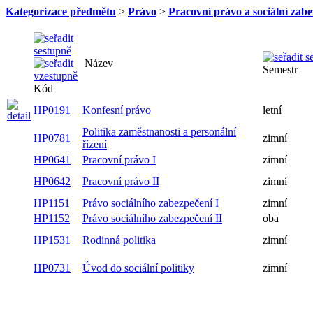
Kategorizace předmětu
>
Právo
>
Pracovní právo a sociální zab
Název
Semestr
Kód
HP0191
Konfesní právo
letní
Politika zaměstnanosti a personální
HP0781
zimní
řízení
HP0641
Pracovní právo I
zimní
HP0642
Pracovní právo II
zimní
HP1151
Právo sociálního zabezpečení I
zimní
HP1152
Právo sociálního zabezpečení II
oba
HP1531
Rodinná politika
zimní
HP0731
Úvod do sociální politiky
zimní