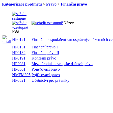
Kategorizace předmětu
>
Právo
>
Finanční právo
Název
Kód
HP0121
Finanční hospodaření samosprávných územních ce
HP0131
Finanční právo I
HP0132
Finanční právo II
HP0191
Konfesní právo
HP2081
Mezinárodní a evropské daňové právo
HP0301
Pojišťovací právo
NMFM305
Pojišťovací právo
HP0521
Účetnictví pro právníky