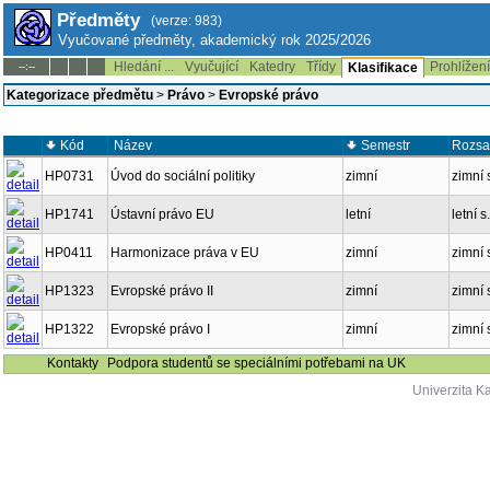
Předměty
(verze: 983)
Vyučované předměty, akademický rok 2025/2026
Hledání ...
Vyučující
Katedry
Třídy
Prohlížen
--:--
Klasifikace
Kategorizace předmětu
>
Právo
>
Evropské právo
Kód
Název
Semestr
Rozsa
HP0731
Úvod do sociální politiky
zimní
zimní 
HP1741
Ústavní právo EU
letní
letní s
HP0411
Harmonizace práva v EU
zimní
zimní 
HP1323
Evropské právo II
zimní
zimní 
HP1322
Evropské právo I
zimní
zimní 
Kontakty
Podpora studentů se speciálními potřebami na UK
Univerzita K