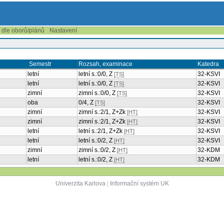
í dle oborů/plánů
Nastavení
Semestr
Rozsah, exam
letní
letní s.:0/0, Z
[
letní
letní s.:0/0, Z
[
zimní
zimní s.:0/0, Z
oba
0/4, Z
[TS]
zimní
zimní s.:2/1, 
zimní
zimní s.:2/1, 
letní
letní s.:2/1, Z
letní
letní s.:0/2, Z
[
zimní
zimní s.:0/2, Z
letní
letní s.:0/2, Z
[
Univerzita Karlova
|
Informační systém UK