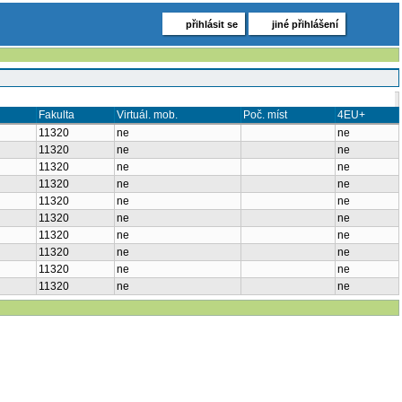
přihlásit se
jiné přihlášení
inace
Katedra
Fakulta
Virtuál. mob.
Poč. míst
4EU+
32-KSVI
11320
ne
ne
TS]
32-KSVI
11320
ne
ne
TS]
32-KSVI
11320
ne
ne
[TS]
32-KSVI
11320
ne
ne
Z+Zk
32-KSVI
11320
ne
ne
[HT]
Z+Zk
32-KSVI
11320
ne
ne
[HT]
+Zk
32-KSVI
11320
ne
ne
[HT]
32-KSVI
11320
ne
ne
HT]
32-KDM
11320
ne
ne
[HT]
32-KDM
11320
ne
ne
HT]