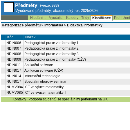
Předměty
(verze: 983)
Vyučované předměty, akademický rok 2025/2026
Hledání ...
Vyučující
Katedry
Třídy
Prohlížen
--:--
Klasifikace
Kategorizace předmětu
>
Informatika
>
Didaktika informatiky
Název
Kód
NDIN006
Pedagogická praxe z informatiky 1
NDIN007
Pedagogická praxe z informatiky 2
NDIN008
Pedagogická praxe z informatiky 3
NDIN009
Pedagogická praxe z informatiky (CŽV)
NDIN011
Aplikační software
NDIN017
Aplikační software (CŽV)
NUIN014
Informační technologie
NUIN017
Speciální oborový seminář
NUMV084
ICT ve výuce matematiky I
NUMV085
ICT ve výuce matematiky II
Kontakty
Podpora studentů se speciálními potřebami na UK