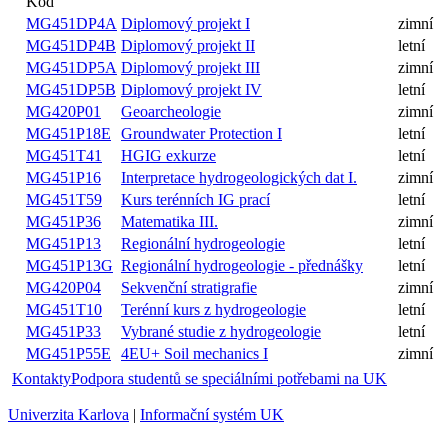
Kód
MG451DP4A
Diplomový projekt I
zimní
MG451DP4B
Diplomový projekt II
letní
MG451DP5A
Diplomový projekt III
zimní
MG451DP5B
Diplomový projekt IV
letní
MG420P01
Geoarcheologie
zimní
MG451P18E
Groundwater Protection I
letní
MG451T41
HGIG exkurze
letní
MG451P16
Interpretace hydrogeologických dat I.
zimní
MG451T59
Kurs terénních IG prací
letní
MG451P36
Matematika III.
zimní
MG451P13
Regionální hydrogeologie
letní
MG451P13G
Regionální hydrogeologie - přednášky
letní
MG420P04
Sekvenční stratigrafie
zimní
MG451T10
Terénní kurs z hydrogeologie
letní
MG451P33
Vybrané studie z hydrogeologie
letní
MG451P55E
4EU+ Soil mechanics I
zimní
Kontakty
Podpora studentů se speciálními potřebami na UK
Univerzita Karlova
|
Informační systém UK