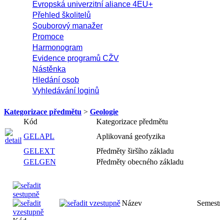
Evropská univerzitní aliance 4EU+
Přehled školitelů
Souborový manažer
Promoce
Harmonogram
Evidence programů CŽV
Nástěnka
Hledání osob
Vyhledávání loginů
Kategorizace předmětu
>
Geologie
Kód
Kategorizace předmětu
GELAPL
Aplikovaná geofyzika
GELEXT
Předměty širšího základu
GELGEN
Předměty obecného základu
Název
Semest