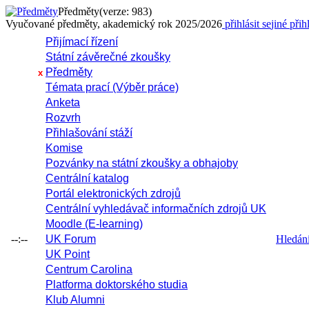
Předměty
(verze: 983)
Vyučované předměty, akademický rok 2025/2026
přihlásit se
jiné přih
Přijímací řízení
Státní závěrečné zkoušky
Předměty
x
Témata prací (Výběr práce)
Anketa
Rozvrh
Přihlašování stáží
Komise
Pozvánky na státní zkoušky a obhajoby
Centrální katalog
Portál elektronických zdrojů
Centrální vyhledávač informačních zdrojů UK
Moodle (E-learning)
--:--
UK Forum
Hledání 
UK Point
Centrum Carolina
Platforma doktorského studia
Klub Alumni