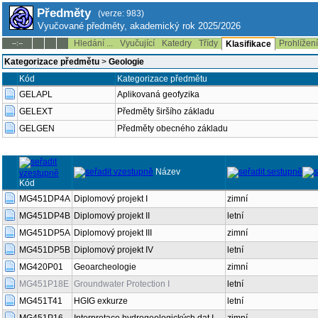
Předměty
(verze: 983)
Vyučované předměty, akademický rok 2025/2026
Hledání ...
Vyučující
Katedry
Třídy
Prohlížen
--:--
Klasifikace
Kategorizace předmětu
>
Geologie
Kód
Kategorizace předmětu
GELAPL
Aplikovaná geofyzika
GELEXT
Předměty širšího základu
GELGEN
Předměty obecného základu
Název
Kód
MG451DP4A
Diplomový projekt I
zimní
MG451DP4B
Diplomový projekt II
letní
MG451DP5A
Diplomový projekt III
zimní
MG451DP5B
Diplomový projekt IV
letní
MG420P01
Geoarcheologie
zimní
MG451P18E
Groundwater Protection I
letní
MG451T41
HGIG exkurze
letní