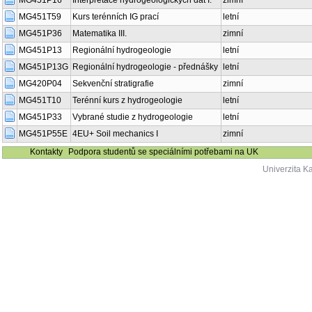
MG451P16
Interpretace hydrogeologických dat I.
zimní
MG451T59
Kurs terénních IG prací
letní
MG451P36
Matematika III.
zimní
MG451P13
Regionální hydrogeologie
letní
MG451P13G
Regionální hydrogeologie - přednášky
letní
MG420P04
Sekvenční stratigrafie
zimní
MG451T10
Terénní kurs z hydrogeologie
letní
MG451P33
Vybrané studie z hydrogeologie
letní
MG451P55E
4EU+ Soil mechanics I
zimní
Kontakty
Podpora studentů se speciálními potřebami na UK
Univerzita K